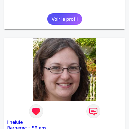
Voir le profil
linelule
Bergerac
-
56 ans