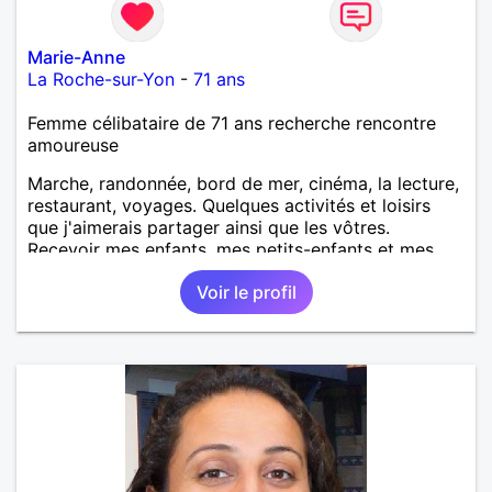
Marie-Anne
La Roche-sur-Yon
-
71 ans
Femme célibataire de 71 ans recherche rencontre
amoureuse
Marche, randonnée, bord de mer, cinéma, la lecture,
restaurant, voyages. Quelques activités et loisirs
que j'aimerais partager ainsi que les vôtres.
Recevoir mes enfants, mes petits-enfants et mes
amis. Bénévolat auprès des enfants à l’école, pour le
Voir le profil
cinéma indépendant... Se rencontrer, être à l’écoute,
échanger avec une personne de confiance, pour une
vie de partage, de tendresse. Les voyages et où
randonnées en France ou à l'étranger à deux en
dehors des sentiers battus me raviraient. Je
m'engage à répondre à votre message. Au plaisir de
vous lire.