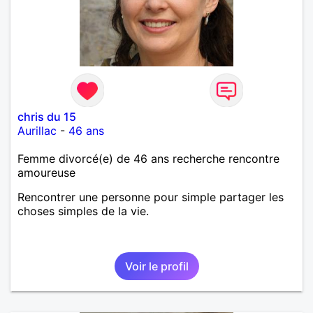
chris du 15
Aurillac
-
46 ans
Femme divorcé(e) de 46 ans recherche rencontre
amoureuse
Rencontrer une personne pour simple partager les
choses simples de la vie.
Voir le profil