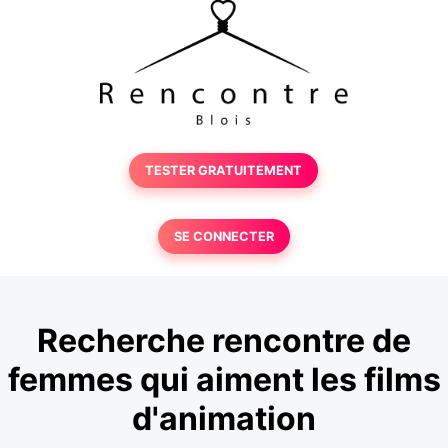
TESTER GRATUITEMENT
SE CONNECTER
Recherche rencontre de
femmes qui aiment les films
d'animation