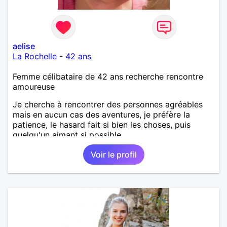
aelise
La Rochelle
-
42 ans
Femme célibataire de 42 ans recherche rencontre
amoureuse
Je cherche à rencontrer des personnes agréables
mais en aucun cas des aventures, je préfère la
patience, le hasard fait si bien les choses, puis
quelqu'un aimant si possible.
Voir le profil