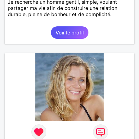
Je recherche un homme gentil, simple, voulant
partager ma vie afin de construire une relation
durable, pleine de bonheur et de complicité.
Voir le profil