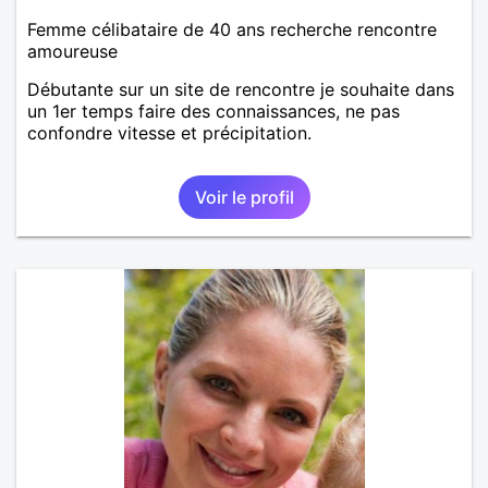
Femme célibataire de 40 ans recherche rencontre
amoureuse
Débutante sur un site de rencontre je souhaite dans
un 1er temps faire des connaissances, ne pas
confondre vitesse et précipitation.
Voir le profil