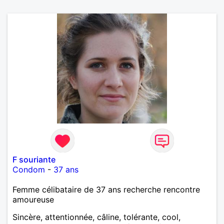
F souriante
Condom
-
37 ans
Femme célibataire de 37 ans recherche rencontre
amoureuse
Sincère, attentionnée, câline, tolérante, cool,