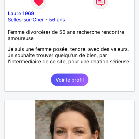
Laure 1969
Selles-sur-Cher
-
56 ans
Femme divorcé(e) de 56 ans recherche rencontre
amoureuse
Je suis une femme posée, tendre, avec des valeurs.
Je souhaite trouver quelqu'un de bien, par
l'intermédiaire de ce site, pour une relation sérieuse.
Voir le profil