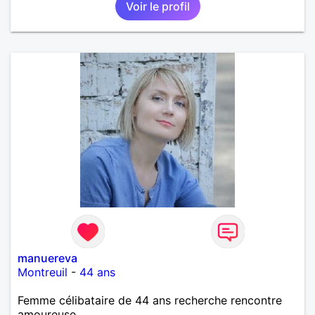
Voir le profil
manuereva
Montreuil
-
44 ans
Femme célibataire de 44 ans recherche rencontre
amoureuse