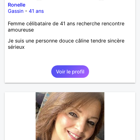
Ronelle
Gassin
-
41 ans
Femme célibataire de 41 ans recherche rencontre
amoureuse
Je suis une personne douce câline tendre sincère
sérieux
Voir le profil