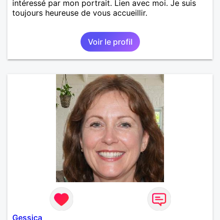
intéressé par mon portrait. Lien avec moi. Je suis
toujours heureuse de vous accueillir.
Voir le profil
Gessica