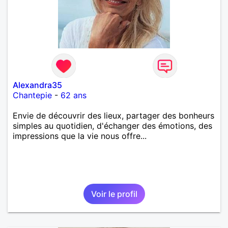
Alexandra35
Chantepie
-
62 ans
Envie de découvrir des lieux, partager des bonheurs
simples au quotidien, d'échanger des émotions, des
impressions que la vie nous offre...
Voir le profil