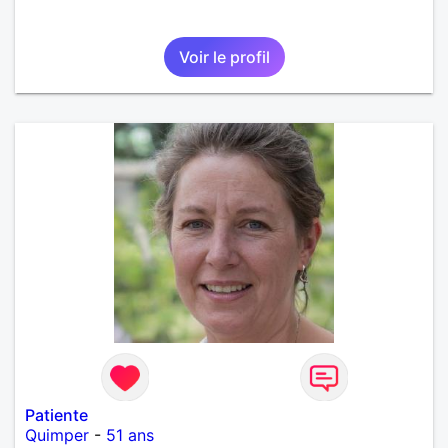
Voir le profil
Patiente
Quimper
-
51 ans