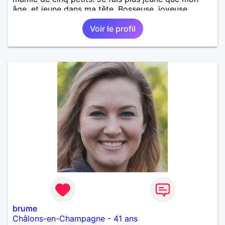
âge, et jeune dans ma tête. Bosseuse, joyeuse,
sensible, bienveillante, aimant aller danser ou rester
Voir le profil
tranquille à la maison. Balades, bricolage... j'ai un
chien. Je suis AES de métier et j'exerce à mon
compte. PAT votre num merci.
brume
Châlons-en-Champagne
-
41 ans