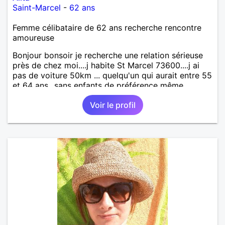
Saint-Marcel
-
62 ans
Femme célibataire de 62 ans recherche rencontre
amoureuse
Bonjour bonsoir je recherche une relation sérieuse
près de chez moi....j habite St Marcel 73600....j ai
pas de voiture 50km ... quelqu'un qui aurait entre 55
et 64 ans...sans enfants de préférence même
adultes et qui n aurait garder aucun contact avec
Voir le profil
une où plusieurs ex...si vous correspondez à ma
recherche ecrivez moi je vous répondrai...