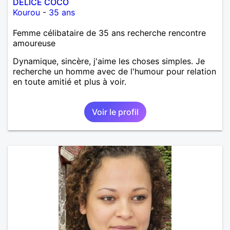
DELICE COCO
Kourou
-
35 ans
Femme célibataire de 35 ans recherche rencontre
amoureuse
Dynamique, sincère, j'aime les choses simples. Je
recherche un homme avec de l'humour pour relation
en toute amitié et plus à voir.
Voir le profil