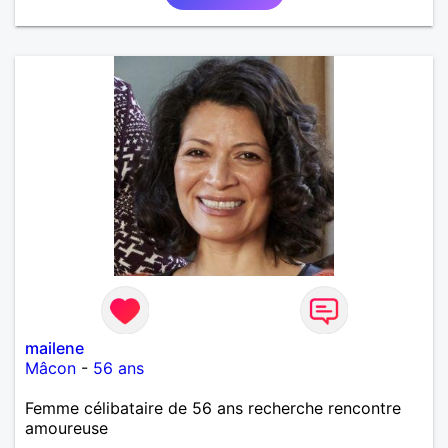
mailene
Mâcon
-
56 ans
Femme célibataire de 56 ans recherche rencontre
amoureuse