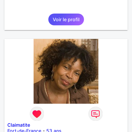
Voir le profil
Claimatite
Fort-de-France
-
53 ans