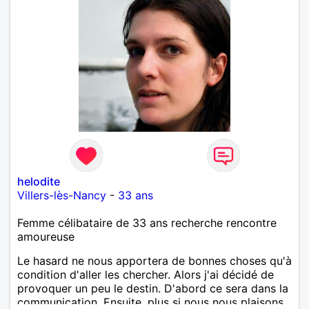
helodite
Villers-lès-Nancy
-
33 ans
Femme célibataire de 33 ans recherche rencontre
amoureuse
Le hasard ne nous apportera de bonnes choses qu'à
condition d'aller les chercher. Alors j'ai décidé de
provoquer un peu le destin. D'abord ce sera dans la
communication. Ensuite, plus si nous nous plaisons.