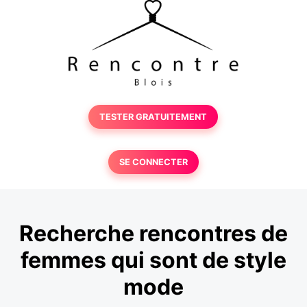
TESTER GRATUITEMENT
SE CONNECTER
Recherche rencontres de
femmes qui sont de style
mode