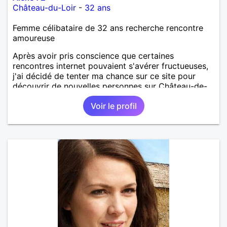
Château-du-Loir
-
32 ans
Femme célibataire de 32 ans recherche rencontre
amoureuse
Après avoir pris conscience que certaines
rencontres internet pouvaient s'avérer fructueuses,
j'ai décidé de tenter ma chance sur ce site pour
découvrir de nouvelles personnes sur Château-de-
Loir voire Le Mans ou La Flèche !
Voir le profil