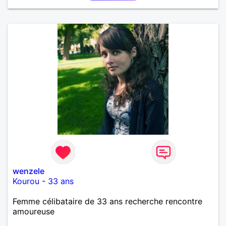
wenzele
Kourou
-
33 ans
Femme célibataire de 33 ans recherche rencontre
amoureuse