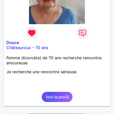
Douce
Châteauroux
-
70 ans
Femme divorcé(e) de 70 ans recherche rencontre
amoureuse
Je recherche une rencontre sérieuse.
Voir le profil