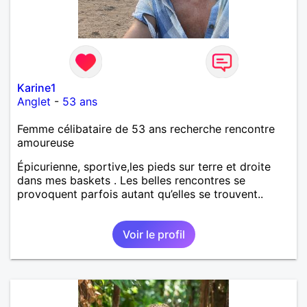
Karine1
Anglet
-
53 ans
Femme célibataire de 53 ans recherche rencontre
amoureuse
Épicurienne, sportive,les pieds sur terre et droite
dans mes baskets . Les belles rencontres se
provoquent parfois autant qu’elles se trouvent..
Voir le profil