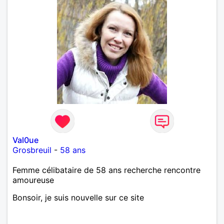
Val0ue
Grosbreuil
-
58 ans
Femme célibataire de 58 ans recherche rencontre
amoureuse
Bonsoir, je suis nouvelle sur ce site