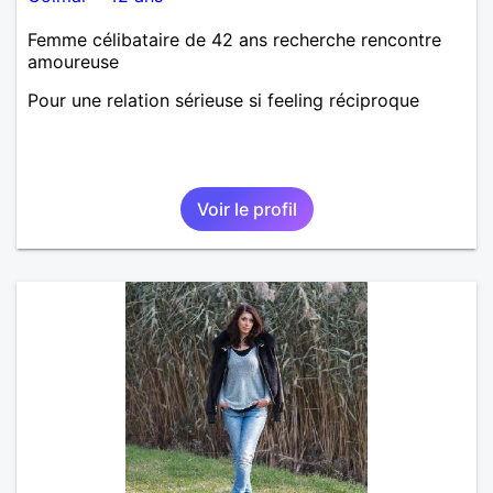
Femme célibataire de 42 ans recherche rencontre
amoureuse
Pour une relation sérieuse si feeling réciproque
Voir le profil