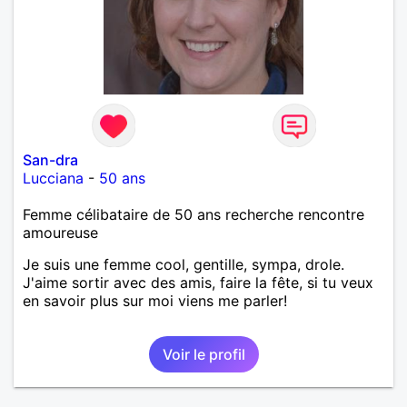
San-dra
Lucciana
-
50 ans
Femme célibataire de 50 ans recherche rencontre
amoureuse
Je suis une femme cool, gentille, sympa, drole.
J'aime sortir avec des amis, faire la fête, si tu veux
en savoir plus sur moi viens me parler!
Voir le profil