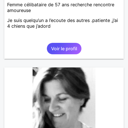
Femme célibataire de 57 ans recherche rencontre
amoureuse
Je suis quelqu’un a l’ecoute des autres .patiente ,j’ai
4 chiens que j’adord
Voir le profil