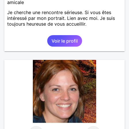
amicale
Je cherche une rencontre sérieuse. Si vous êtes
intéressé par mon portrait. Lien avec moi. Je suis
toujours heureuse de vous accueillir.
Voir le profil