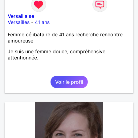
Versaillaise
Versailles
-
41 ans
Femme célibataire de 41 ans recherche rencontre
amoureuse
Je suis une femme douce, compréhensive,
attentionnée.
Voir le profil