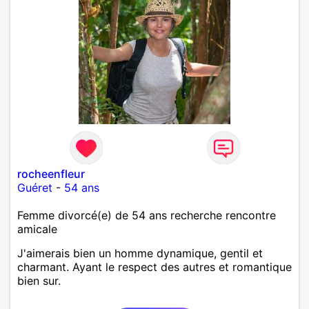
rocheenfleur
Guéret
-
54 ans
Femme divorcé(e) de 54 ans recherche rencontre
amicale
J'aimerais bien un homme dynamique, gentil et
charmant. Ayant le respect des autres et romantique
bien sur.