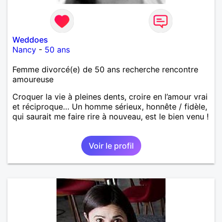
Weddoes
Nancy
-
50 ans
Femme divorcé(e) de 50 ans recherche rencontre
amoureuse
Croquer la vie à pleines dents, croire en l’amour vrai
et réciproque… Un homme sérieux, honnête / fidèle,
qui saurait me faire rire à nouveau, est le bien venu !
Voir le profil