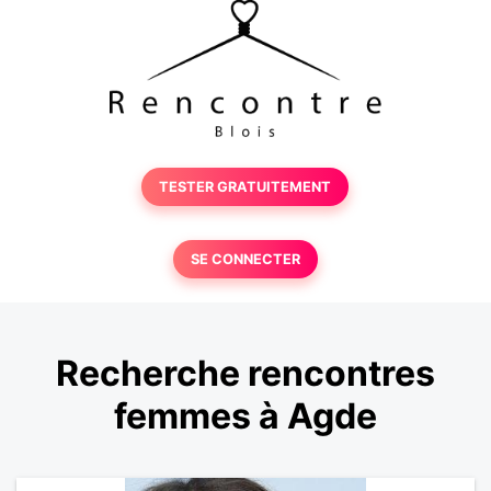
TESTER GRATUITEMENT
SE CONNECTER
Recherche rencontres
femmes à Agde