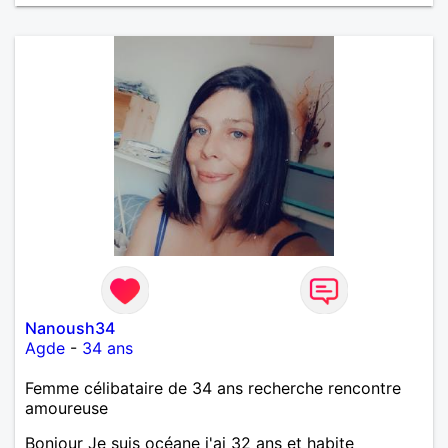
Nanoush34
Agde
-
34 ans
Femme célibataire de 34 ans recherche rencontre
amoureuse
Bonjour Je suis océane j'ai 32 ans et habite