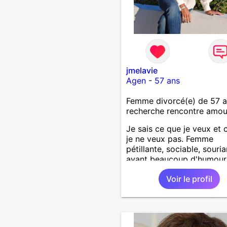
jmelavie
Agen
-
57 ans
Femme divorcé(e) de 57 
recherche rencontre amo
Je sais ce que je veux et 
je ne veux pas. Femme
pétillante, sociable, souria
ayant beaucoup d'humour
cherche à faire de nouvell
Voir le profil
connaissances amicales v
plus si affinités.