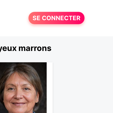
SE CONNECTER
yeux marrons