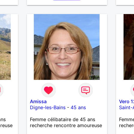
Amissa
Vero 1
Digne-les-Bains
-
45 ans
Saint-
ans
Femme célibataire de 45 ans
Femme
ureuse
recherche rencontre amoureuse
recher