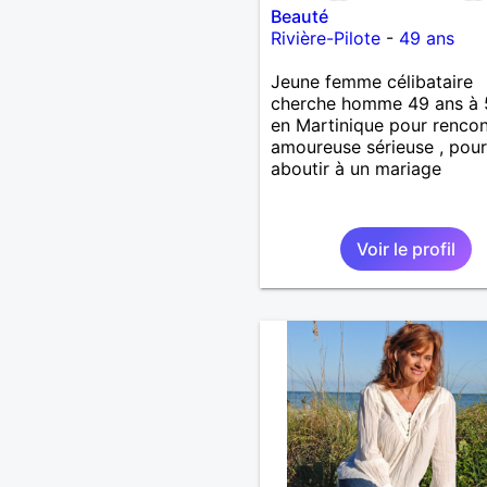
Beauté
Rivière-Pilote
-
49 ans
Jeune femme célibataire
cherche homme 49 ans à 
en Martinique pour rencon
amoureuse sérieuse , pour
aboutir à un mariage
Voir le profil