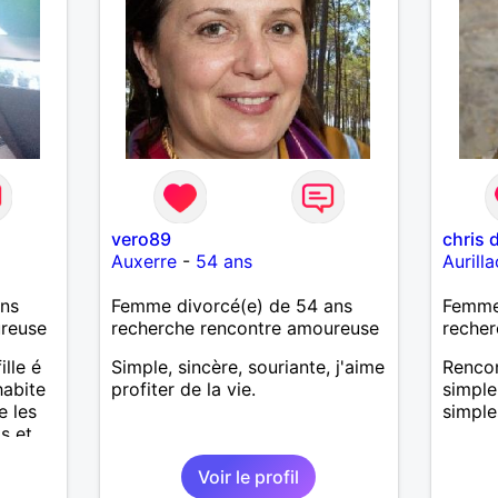
vero89
chris 
Auxerre
-
54 ans
Aurilla
ans
Femme divorcé(e) de 54 ans
Femme
ureuse
recherche rencontre amoureuse
recher
lle é
Simple, sincère, souriante, j'aime
Rencon
habite
profiter de la vie.
simple
e les
simple
s et
Voir le profil