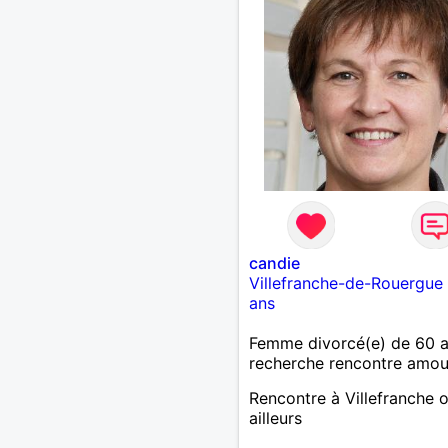
candie
Villefranche-de-Rouergue
ans
Femme divorcé(e) de 60 
recherche rencontre amo
Rencontre à Villefranche 
ailleurs