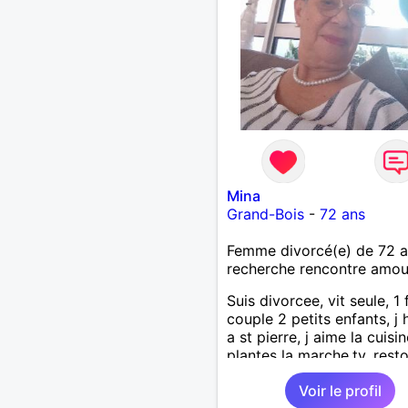
Mina
Grand-Bois
-
72 ans
Femme divorcé(e) de 72 
recherche rencontre amo
Suis divorcee, vit seule, 1 fi
couple 2 petits enfants, j 
a st pierre, j aime la cuisin
plantes la marche,tv, resto
voyages 1m65 68 kgse
Voir le profil