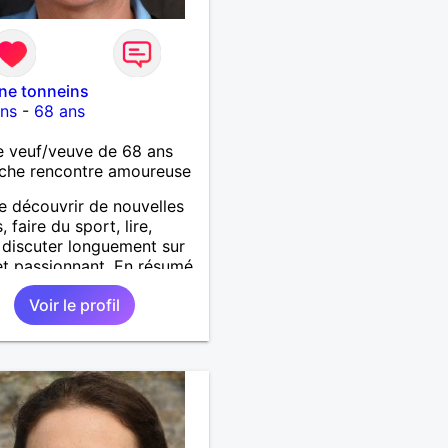
ine tonneins
ins
-
68 ans
 veuf/veuve de 68 ans
che rencontre amoureuse
e découvrir de nouvelles
 faire du sport, lire,
, discuter longuement sur
et passionnant. En résumé,
r de la vie, tout
Voir le profil
ment!