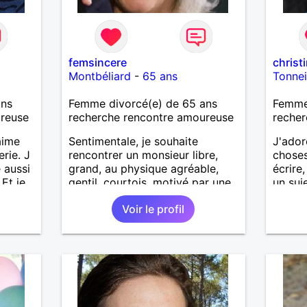
femsincere
christ
Montbéliard
-
65 ans
Tonne
ans
Femme divorcé(e) de 65 ans
Femme
ureuse
recherche rencontre amoureuse
recher
aime
Sentimentale, je souhaite
J'ador
erie. J
rencontrer un monsieur libre,
choses,
 aussi
grand, au physique agréable,
écrire
 Et je
gentil, courtois, motivé par une
un suj
relation sincère et durable.
profite
Voir le profil
simple