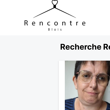
Recherche R