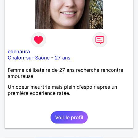
edenaura
Chalon-sur-Saône
-
27 ans
Femme célibataire de 27 ans recherche rencontre
amoureuse
Un coeur meurtrie mais plein d'espoir après un
première expérience ratée.
Voir le profil