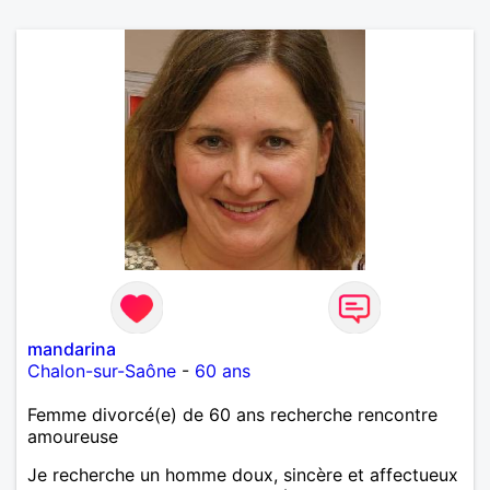
mandarina
Chalon-sur-Saône
-
60 ans
Femme divorcé(e) de 60 ans recherche rencontre
amoureuse
Je recherche un homme doux, sincère et affectueux