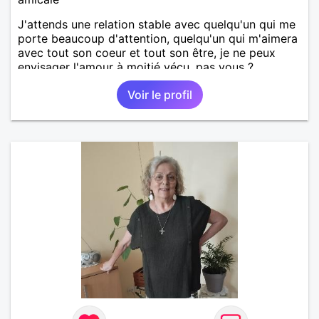
J'attends une relation stable avec quelqu'un qui me
porte beaucoup d'attention, quelqu'un qui m'aimera
avec tout son coeur et tout son être, je ne peux
envisager l'amour à moitié vécu, pas vous ?
Voir le profil