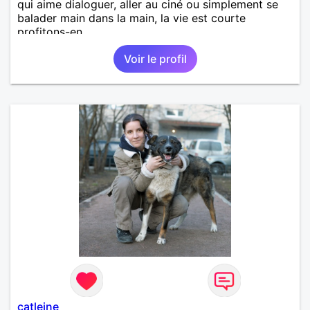
qui aime dialoguer, aller au ciné ou simplement se
balader main dans la main, la vie est courte
profitons-en.
Voir le profil
catleine