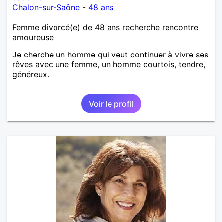
Chalon-sur-Saône
-
48 ans
Femme divorcé(e) de 48 ans recherche rencontre
amoureuse
Je cherche un homme qui veut continuer à vivre ses
rêves avec une femme, un homme courtois, tendre,
généreux.
Voir le profil