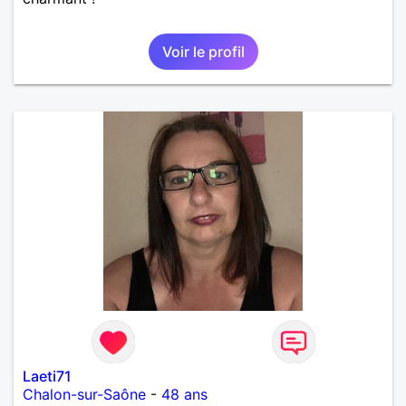
Voir le profil
Laeti71
Chalon-sur-Saône
-
48 ans