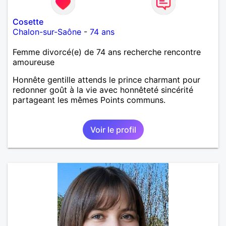
Cosette
Chalon-sur-Saône
-
74 ans
Femme divorcé(e) de 74 ans recherche rencontre
amoureuse
Honnête gentille attends le prince charmant pour
redonner goût à la vie avec honnêteté sincérité
partageant les mêmes Points communs.
Voir le profil