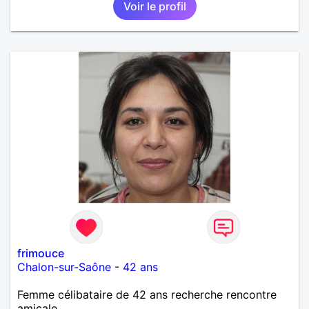
Voir le profil
frimouce
Chalon-sur-Saône
-
42 ans
Femme célibataire de 42 ans recherche rencontre
amicale