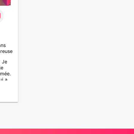
ans
ureuse
 Je
je
imée.
i a
se en
entour
et je
ager
out le