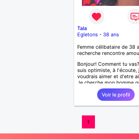
Tala
Egletons
-
38 ans
Femme célibataire de 38 
recherche rencontre amo
Bonjour! Comment tu vas?
suis optimiste, à l'écoute, 
voudrais aimer et d'etre a
Je cherche mon homme qu
38-48 ans. Aussi en Corre
Voir le profil
préférence ou dans son al
vu que je travaille en CDI 
ne peux pas souvent voy
loin. Merci. Bon chance à t
monde.
1