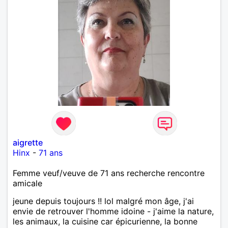
aigrette
Hinx
-
71 ans
Femme veuf/veuve de 71 ans recherche rencontre
amicale
jeune depuis toujours !! lol malgré mon âge, j'ai
envie de retrouver l'homme idoine - j'aime la nature,
les animaux, la cuisine car épicurienne, la bonne