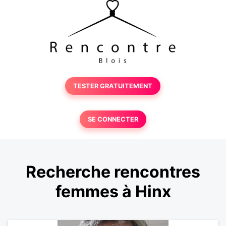
TESTER GRATUITEMENT
SE CONNECTER
Recherche rencontres
femmes à Hinx