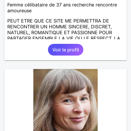
Femme célibataire de 37 ans recherche rencontre
amoureuse
PEUT ETRE QUE CE SITE ME PERMETTRA DE
RENCONTRER UN HOMME SINCERE, DISCRET,
NATUREL, ROMANTIQUE ET PASSIONNE POUR
PARTAGER ENSEMBLE LA VIE OU LE RESPECT, LA
CONFIANCE, LA COMPLICITE ET L'AMOUR !!!!
Voir le profil