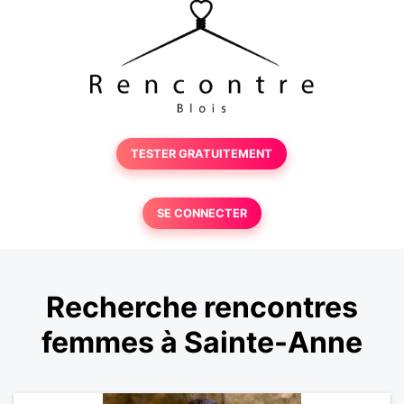
TESTER GRATUITEMENT
SE CONNECTER
Recherche rencontres
femmes à Sainte-Anne