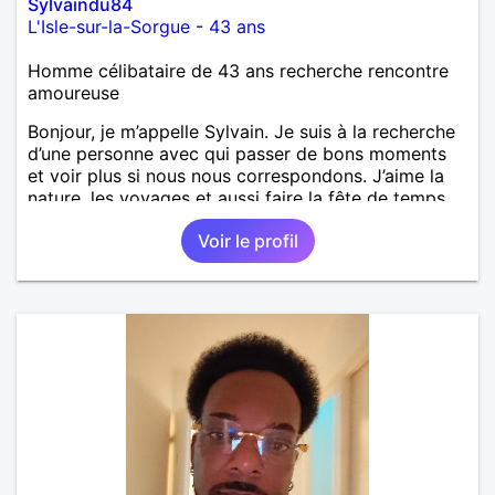
Sylvaindu84
L'Isle-sur-la-Sorgue
-
43 ans
Homme célibataire de 43 ans recherche rencontre
amoureuse
Bonjour, je m’appelle Sylvain. Je suis à la recherche
d’une personne avec qui passer de bons moments
et voir plus si nous nous correspondons. J’aime la
nature, les voyages et aussi faire la fête de temps
en temps ;-)Je suis papa d’un petit garçon de 7 ans
Voir le profil
dont je m’occupe en garde alternée. J’aime à peu
près tous les styles de musique. (Oui je suis pas
trop fan de Jul). Je fais du sport pour garder la
forme et plutôt agréable à regarder. (Enfin je le
pense en tout cas 😂)