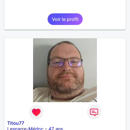
Voir le profil
Titou77
Lesparre-Médoc
-
47 ans