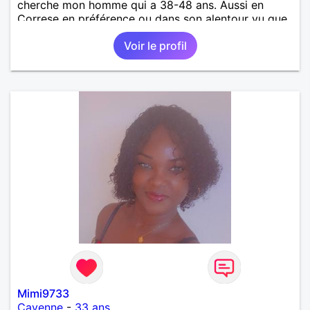
cherche mon homme qui a 38-48 ans. Aussi en
Correse en préférence ou dans son alentour vu que
je travaille en CDI et je ne peux pas souvent
Voir le profil
voyager loin. Merci. Bon chance à tout le monde.
Mimi9733
Cayenne
-
33 ans