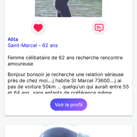
Alita
Saint-Marcel
-
62 ans
Femme célibataire de 62 ans recherche rencontre
amoureuse
Bonjour bonsoir je recherche une relation sérieuse
près de chez moi....j habite St Marcel 73600....j ai
pas de voiture 50km ... quelqu'un qui aurait entre 55
et 64 ans...sans enfants de préférence même
adultes et qui n aurait garder aucun contact avec
Voir le profil
une où plusieurs ex...si vous correspondez à ma
recherche ecrivez moi je vous répondrai...