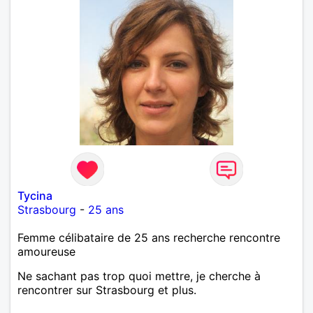
Tycina
Strasbourg
-
25 ans
Femme célibataire de 25 ans recherche rencontre
amoureuse
Ne sachant pas trop quoi mettre, je cherche à
rencontrer sur Strasbourg et plus.