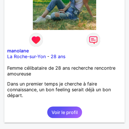
manolane
La Roche-sur-Yon
-
28 ans
Femme célibataire de 28 ans recherche rencontre
amoureuse
Dans un premier temps je cherche à faire
connaissance, un bon feeling serait déjà un bon
départ.
Voir le profil