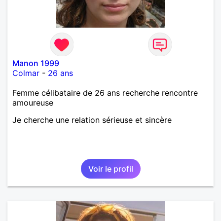
Manon 1999
Colmar
-
26 ans
Femme célibataire de 26 ans recherche rencontre
amoureuse
Je cherche une relation sérieuse et sincère
Voir le profil