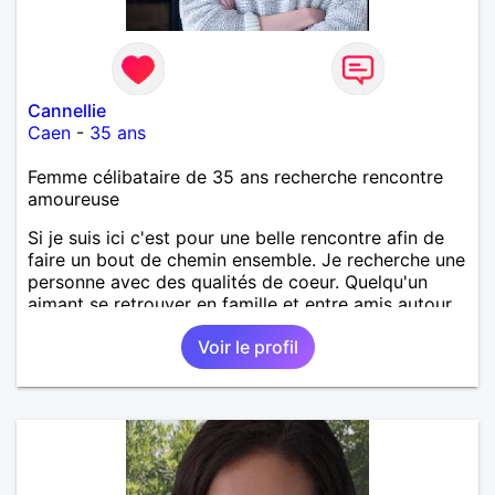
Cannellie
Caen
-
35 ans
Femme célibataire de 35 ans recherche rencontre
amoureuse
Si je suis ici c'est pour une belle rencontre afin de
faire un bout de chemin ensemble. Je recherche une
personne avec des qualités de coeur. Quelqu'un
aimant se retrouver en famille et entre amis autour
d'un bon repas, d'un pique-nique sur la plage, pour
Voir le profil
des balades à deux ou entre amis etc...