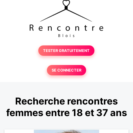
TESTER GRATUITEMENT
SE CONNECTER
Recherche rencontres
femmes entre 18 et 37 ans