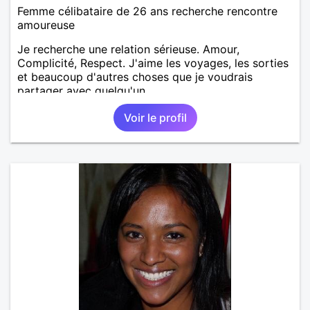
Femme célibataire de 26 ans recherche rencontre
amoureuse
Je recherche une relation sérieuse. Amour,
Complicité, Respect. J'aime les voyages, les sorties
et beaucoup d'autres choses que je voudrais
partager avec quelqu'un.
Voir le profil