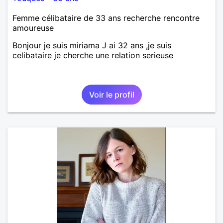
Femme célibataire de 33 ans recherche rencontre
amoureuse
Bonjour je suis miriama J ai 32 ans ,je suis
celibataire je cherche une relation serieuse
Voir le profil