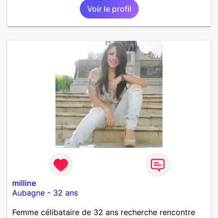
Voir le profil
milline
Aubagne
-
32 ans
Femme célibataire de 32 ans recherche rencontre