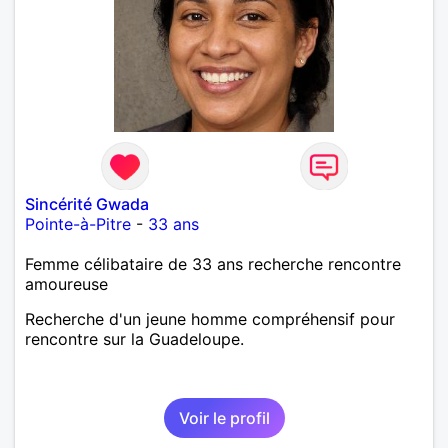
Sincérité Gwada
Pointe-à-Pitre
-
33 ans
Femme célibataire de 33 ans recherche rencontre
amoureuse
Recherche d'un jeune homme compréhensif pour
rencontre sur la Guadeloupe.
Voir le profil