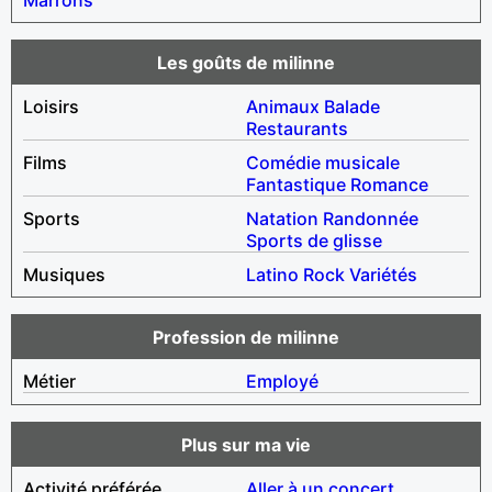
Les goûts de milinne
Loisirs
Animaux
Balade
Restaurants
Films
Comédie musicale
Fantastique
Romance
Sports
Natation
Randonnée
Sports de glisse
Musiques
Latino
Rock
Variétés
Profession de milinne
Métier
Employé
Plus sur ma vie
Activité préférée
Aller à un concert