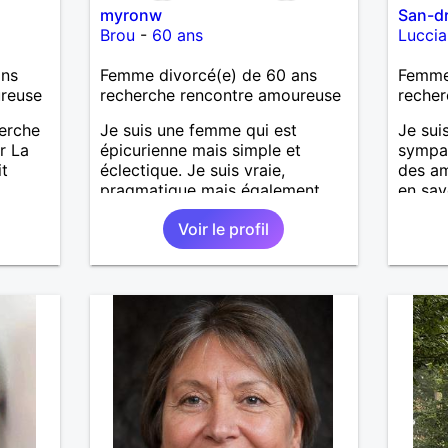
myronw
San-d
Brou
-
60 ans
Lucci
ans
Femme divorcé(e) de 60 ans
Femme 
ureuse
recherche rencontre amoureuse
recher
herche
Je suis une femme qui est
Je sui
r La
épicurienne mais simple et
sympa,
it
éclectique. Je suis vraie,
des ami
pragmatique mais également
en sav
passionnée, j'ai envie de vivre
parler!
Voir le profil
des moments à deux.