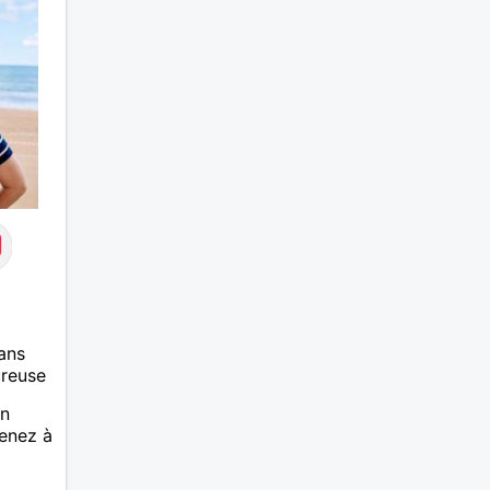
ans
ureuse
en
renez à