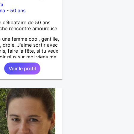
ra
ana
-
50 ans
célibataire de 50 ans
che rencontre amoureuse
s une femme cool, gentille,
 drole. J'aime sortir avec
s, faire la fête, si tu veux
oir plus sur moi viens me
Voir le profil