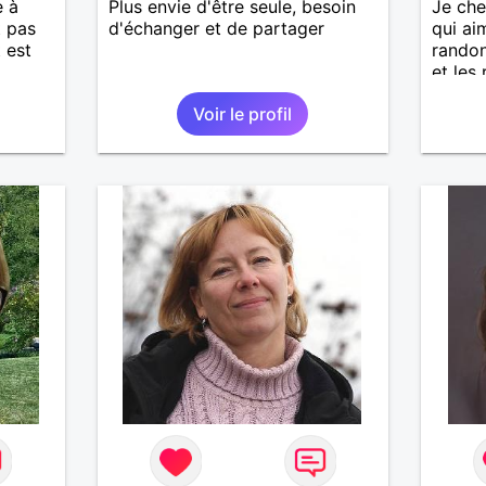
e à
Plus envie d'être seule, besoin
Je ch
t pas
d'échanger et de partager
qui ai
 est
randon
et les 
Voir le profil