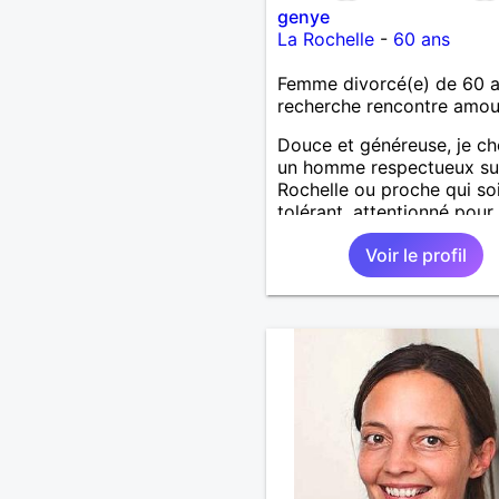
genye
La Rochelle
-
60 ans
Femme divorcé(e) de 60 
recherche rencontre amo
Douce et généreuse, je c
un homme respectueux su
Rochelle ou proche qui so
tolérant, attentionné pour
profiter de la vie à deux.
Voir le profil