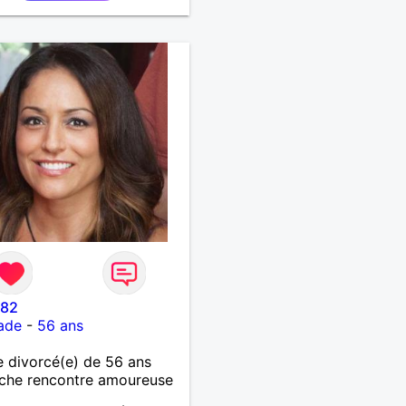
 82
ade
-
56 ans
 divorcé(e) de 56 ans
che rencontre amoureuse