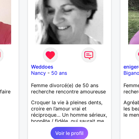
Weddoes
eniger
Nancy
-
50 ans
Bigan
Femme divorcé(e) de 50 ans
Femme
faire
recherche rencontre amoureuse
recher
Croquer la vie à pleines dents,
Agréab
croire en l’amour vrai et
les be
réciproque… Un homme sérieux,
le men
honnête / fidèle, qui saurait me
faire rire à nouveau, est le bien
Voir le profil
venu !