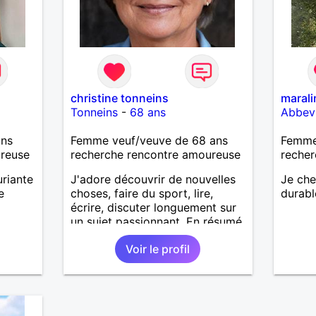
christine tonneins
marali
Tonneins
-
68 ans
Abbevi
ans
Femme veuf/veuve de 68 ans
Femme
ureuse
recherche rencontre amoureuse
recher
riante
J'adore découvrir de nouvelles
Je che
e
choses, faire du sport, lire,
durable
écrire, discuter longuement sur
un sujet passionnant. En résumé,
profiter de la vie, tout
Voir le profil
simplement!