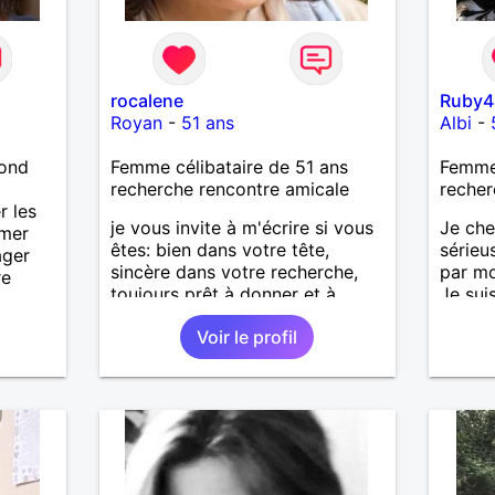
rocalene
Ruby4
Royan
-
51 ans
Albi
-
lond
Femme célibataire de 51 ans
Femme
recherche rencontre amicale
recher
r les
je vous invite à m'écrire si vous
Je che
imer
êtes: bien dans votre tête,
sérieu
ager
sincère dans votre recherche,
par mo
re
toujours prêt à donner et à
Je sui
recevoir.
vous ac
Voir le profil