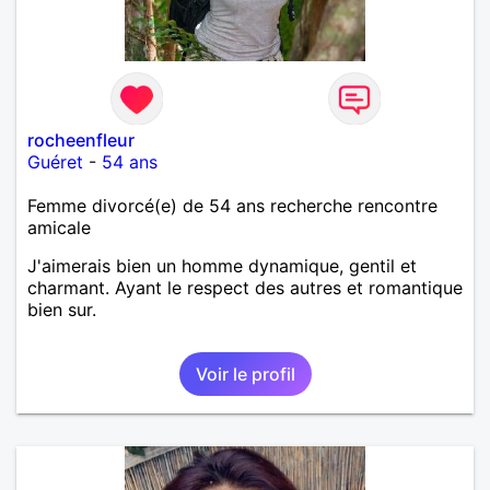
rocheenfleur
Guéret
-
54 ans
Femme divorcé(e) de 54 ans recherche rencontre
amicale
J'aimerais bien un homme dynamique, gentil et
charmant. Ayant le respect des autres et romantique
bien sur.
Voir le profil