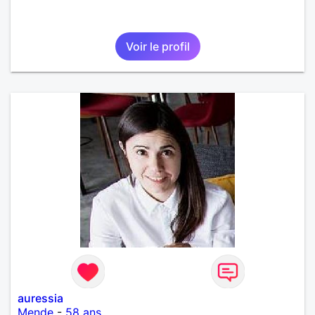
Voir le profil
auressia
Mende
-
58 ans