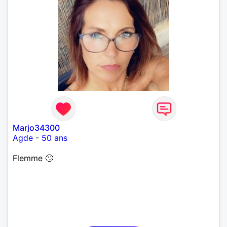
Marjo34300
Agde
-
50 ans
Flemme 🙄