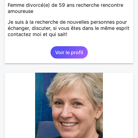
Femme divorcé(e) de 59 ans recherche rencontre
amoureuse
Je suis à la recherche de nouvelles personnes pour
échanger, discuter, si vous êtes dans le même esprit
contactez moi et qui sait!
Voir le profil