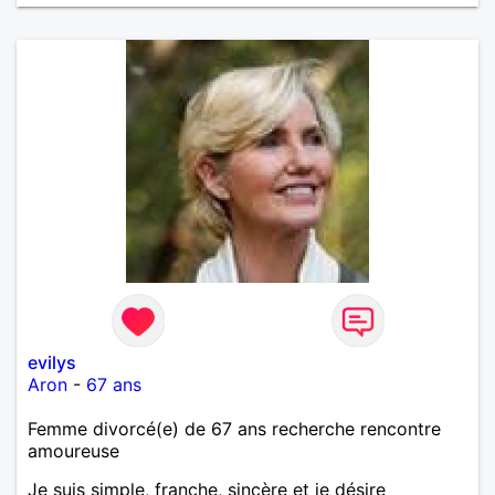
evilys
Aron
-
67 ans
Femme divorcé(e) de 67 ans recherche rencontre
amoureuse
Je suis simple, franche, sincère et je désire