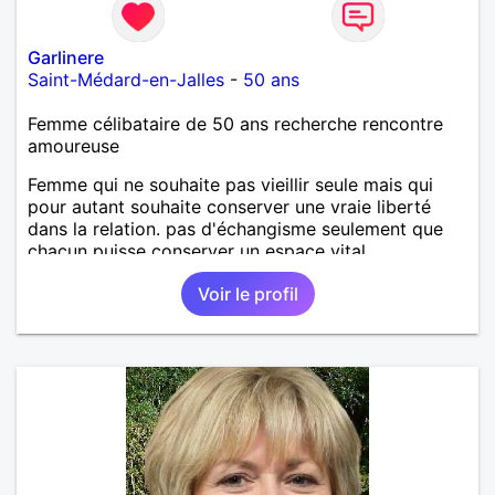
Garlinere
Saint-Médard-en-Jalles
-
50 ans
Femme célibataire de 50 ans recherche rencontre
amoureuse
Femme qui ne souhaite pas vieillir seule mais qui
pour autant souhaite conserver une vraie liberté
dans la relation. pas d'échangisme seulement que
chacun puisse conserver un espace vital
Voir le profil