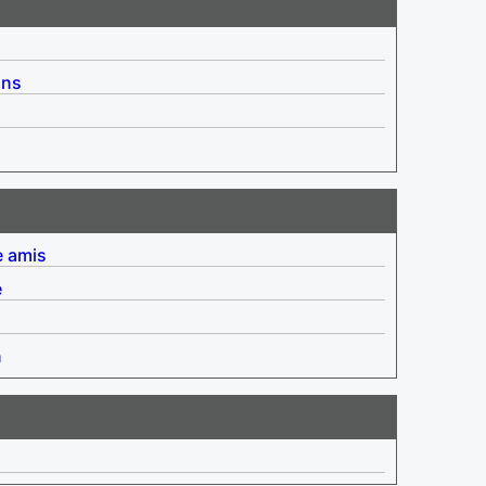
ins
e amis
e
n