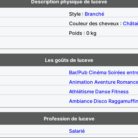
Description physique de luceve
Style :
Branché
Couleur des cheveux :
Châta
Poids : 0 kg
Les goûts de luceve
Bar/Pub
Cinéma
Soirées entr
Animation
Aventure
Romanc
Athlétisme
Danse
Fitness
Ambiance
Disco
Raggamuffi
Profession de luceve
Salarié