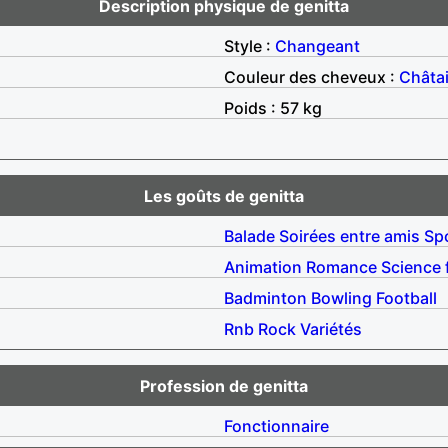
Description physique de genitta
Style :
Changeant
Couleur des cheveux :
Châta
Poids : 57 kg
Les goûts de genitta
Balade
Soirées entre amis
Sp
Animation
Romance
Science 
Badminton
Bowling
Football
Rnb
Rock
Variétés
Profession de genitta
Fonctionnaire