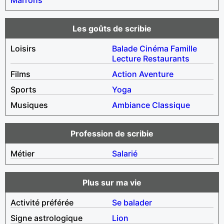
Les goûts de scribie
Loisirs
Balade
Cinéma
Famille
Lecture
Restaurants
Films
Action
Aventure
Sports
Yoga
Musiques
Ambiance
Classique
Profession de scribie
Métier
Salarié
Plus sur ma vie
Activité préférée
Se balader
Signe astrologique
Lion